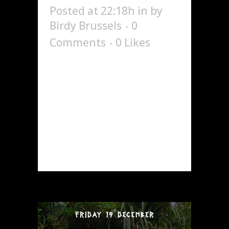
Posted at 22:18h
in
by
Birdy Brussels
0
Comments
0
Likes
POWER is back this
Saturday. You remember
the last edition? Get
ready...
READ MORE