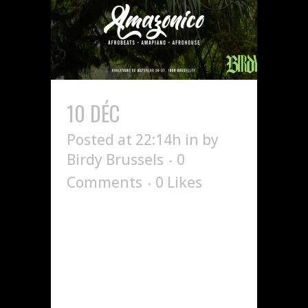
10 DÉC
AMAZONICO
Posted at 22:14h
in
by
Birdy Brussels
0
Comments
0
Likes
WELCOME IN AMAZONIA.
YOUR AFROBEATS,
AMAPIANO & AFROHOUSE
DELIVERY. ▶︎ DATE &
TIME ◀︎ FRIDAY 19