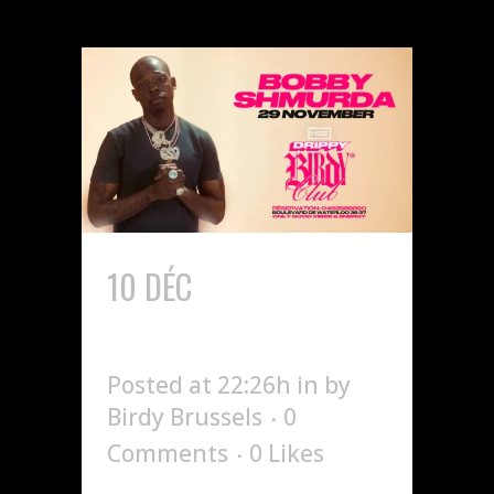
10 DÉC
BOBBY SHUMRDA X
DRIPPY
Posted at 22:26h
in
by
Birdy Brussels
0
Comments
0
Likes