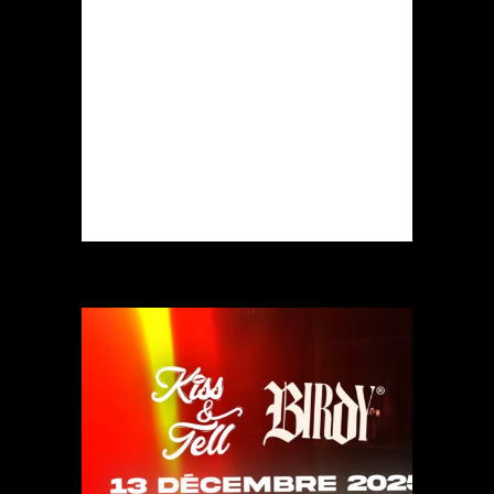
DECEMBER DOORS OPEN AT
00:00 ▶︎ LINE UP ◀︎
PRINSKI ROCKFELLER MC
DJIIBZZ & FRIENDS ▶︎...
READ MORE