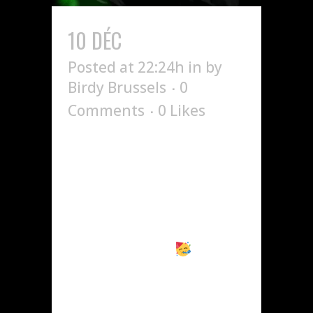
10 DÉC
AURA X BIRDY
Posted at 22:24h
in
by
Birdy Brussels
0
Comments
0
Likes
AURA is back on
December 5th at Birdy,
closing the year in
style Come through or
miss the hottest night
of the moment
...
READ MORE