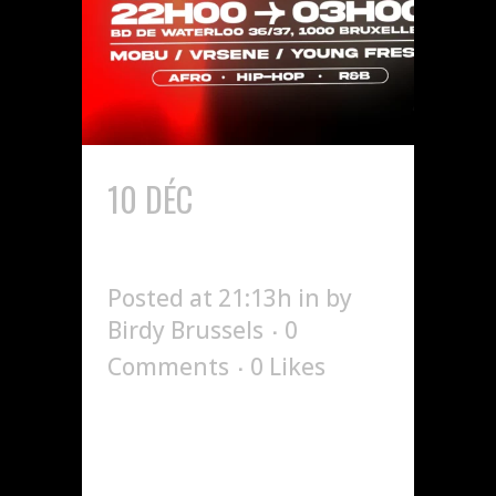
10 DÉC
KISS AND TELL X
BIRDY
Posted at 21:13h
in
by
Birdy Brussels
0
Comments
0
Likes
Kiss And Tell x
Birdy...