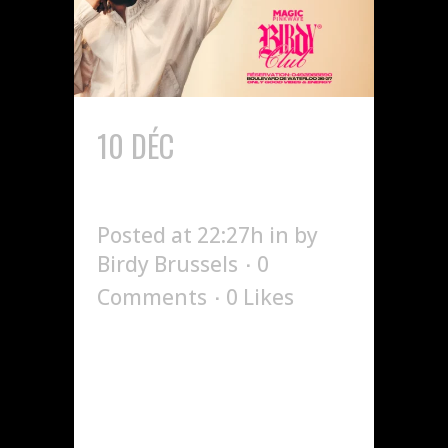
10 DÉC
GENEZIO SHOW CASE
X BIRDY
Posted at 22:27h
in
by
Birdy Brussels
0
Comments
0
Likes
La nouvelle étoile
montante de la scène
urbaine française
débarque à Bruxelles !