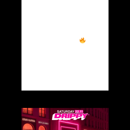
s’annonce mémorable.
Venez nous retrouver
pour une expérience
incroyable — on vous
attend nombreux
Prenez vos tickets
rapidement...
READ MORE