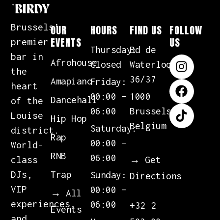
Brussels’
OUR
HOURS
FIND US
FOLLOW
EVENTS
US
premier
Thursday:
Bd de
bar in
Afrohouse
Closed
Waterloo
the
36/37
Amapiano
Friday:
heart
00:00 –
1000
Dancehall
of the
06:00
Brussels,
Louise
Hip Hop
Belgium
Saturday:
district.
Rap
00:00 –
World-
RNB
06:00
→ Get
class
Trap
DJs,
Sunday:
Directions
VIP
00:00 –
→ All
experiences,
06:00
+32 2
Events
and