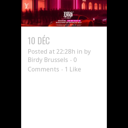
10 DÉC
DRIPPY X BIRDY
Posted at 22:28h
in
by
Birdy Brussels
0
Comments
1
Like
Le 22 novembre, DRIPPY
fait son grand retour à
la maison. Toujours
avec style, toujours
avec les meilleurs DJ
de la capitale. Hip-