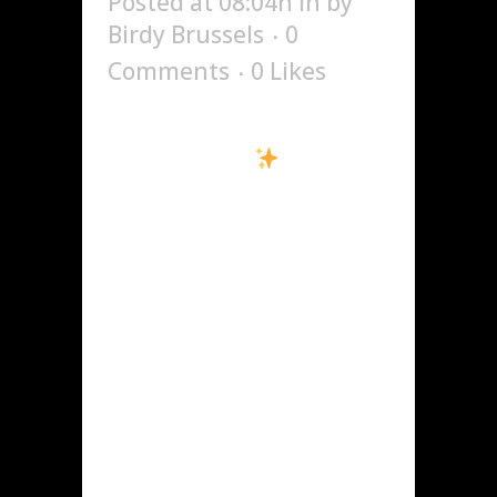
Posted at 08:04h
in
by
Birdy Brussels
0
Comments
0
Likes
Showcase exceptionnel
de SOOLKING
Rendez-
vous vendredi 21
novembre au Birdy Club
pour une soirée
inoubliable. Ambiance
survoltée, vibes
uniques, et un show qui
s’annonce mémorable.
Venez nous retrouver
pour une expérience
incroyable — on vous