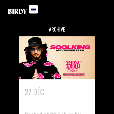
ARCHIVE
27 DÉC
SOOLKING SHOW
CASE X BIRDY