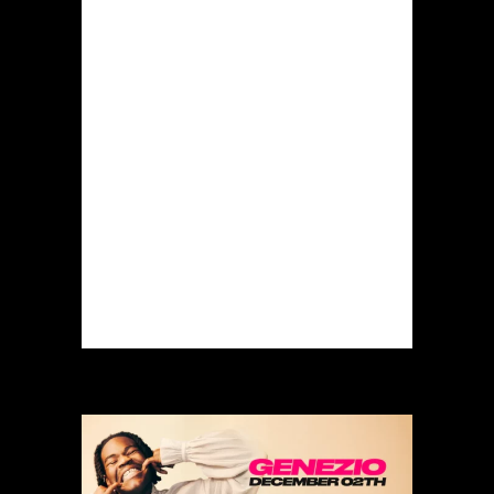
Hop, Trap & Amapiano au
programme — préparez-
vous à vivre un moment
inoubliable. Danseuses,
show, animations…
Ambiance garantie du
début à la...
READ MORE