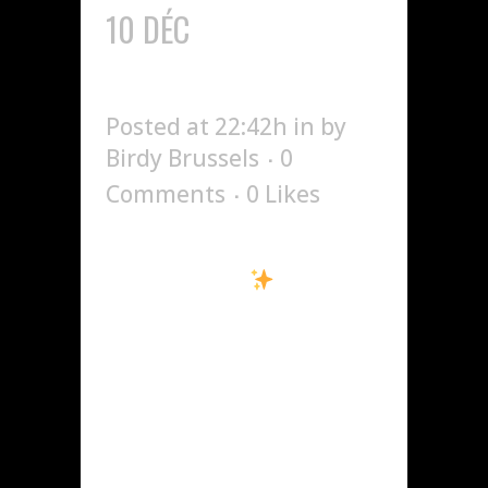
10 DÉC
SOOLKING SHOW
CASE X BIRDY
Posted at 22:42h
in
by
Birdy Brussels
0
Comments
0
Likes
Showcase exceptionnel
de SOOLKING
Rendez-
vous vendredi 21
novembre au Birdy Club
pour une soirée
inoubliable. Ambiance
survoltée, vibes
uniques, et un show qui