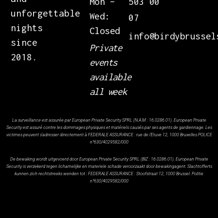
Mon –
503 00
unforgettable
Wed:
07
nights
Closed
info@birdybrussel
since
Private
2018.
events
available
all week
La surveillance est assurée par European Private Security SPRL (N.A.M : 16.0286.01). European Private
Security est assuré contre les dommages physiques et matériels causés par ses agents de gardiennage. Les
victimes peuvent s'adresser directement à FEDERALE ASSURANCE : rue de l'Etuve 12, 1000 Bruxelles POLICE
n°630/4029582/000
De bewaking wordt uitgevoerd door European Private Security SPRL (BIZ : 16.0286.01). European Private
Security is verzekerd tegen lichamelijke en materiele schade veroorzaakt door bewakingagent. Slachtofferts
kunnen zich rechtstreeks wenden tot : FEDERALE ASSURANCE : Stoofstraat 12, 1000 Brussel. Politie
n°630/4029582/000